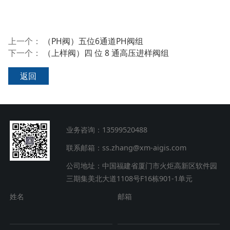
上一个：
（PH阀）五位6通道PH阀组
下一个：
（上样阀）四 位 8 通高压进样阀组
返回
业务咨询：13599520488
联系邮箱：ss.zhang@xm-aigis.com
公司地址：中国福建省厦门市火炬高新区软件园
三期集美北大道1108号F16栋901-1单元
姓名
邮箱