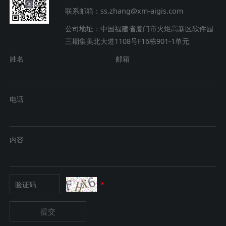
联系邮箱：ss.zhang@xm-aigis.com
公司地址：中国福建省厦门市火炬高新区软件园
三期集美北大道1108号F16栋901-1单元
姓名
邮箱
电话
内容
*
提交