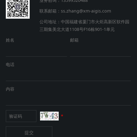
业务咨询：13599520488
联系邮箱：ss.zhang@xm-aigis.com
公司地址：中国福建省厦门市火炬高新区软件园
三期集美北大道1108号F16栋901-1单元
姓名
邮箱
电话
内容
*
提交