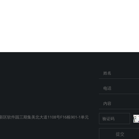
姓名
电话
内容
软件园三期集美北大道1108号F16栋901-1单元
提交