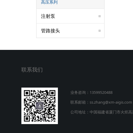
高压系列
注射泵
管路接头
联系我们
业务咨询：13599520488
联系邮箱：ss.zhang@xm-aigis.com
公司地址：中国福建省厦门市火炬高新区