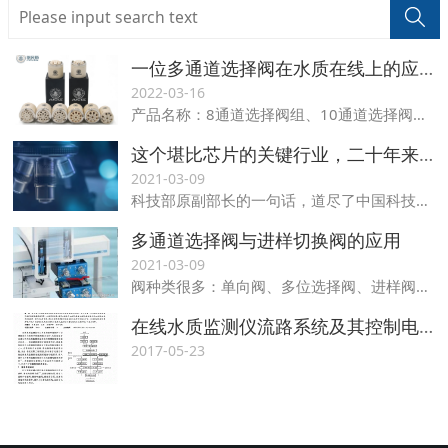
一位多通道选择阀在水质在线上的应用
2022-03-16
产品名称：8通道选择阀组、10通道选择阀头 工作压力：气体140psi；液体250psi 工作电压：24VDC/1.5A 驱动方式：RS485/RS232 耐流体温度：100℃ 应用场景：水质在线监测仪、流动注射分析仪、固相萃取仪、色谱仪、医疗分析仪器等
这个堪比芯片的关键行业，二十年来不进反退，全中国没有一家能打的
2021-03-09
科技部原副部长的一句话，道尽了中国科技界的无奈。但科研仪器不能自主的后果才刚开始显现。
多通道选择阀与进样切换阀的应用
2021-03-09
阀种类很多：单向阀、多位选择阀、进样阀、隔膜阀等，下面介绍的以多位阀和进样阀为主。阀的构成：转子、定子、阀体阀指标：材质（不锈钢、PEEK、PTFE、PPS、PCTFE...很多）、温度（主要指的是gc阀）
在线水质监测仪流路系统及其控制电路设计
2017-05-23