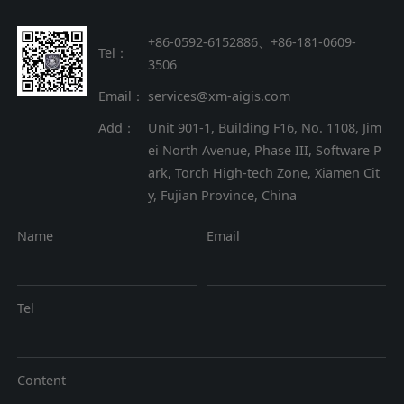
+86-0592-6152886、+86
-
181-0609-
Tel：
3506
Email：
services@xm-aigis.com
Add：
Unit 901-1, Building F16, No. 1108, Jim
ei North Avenue, Phase III, Software P
ark, Torch High-tech Zone, Xiamen Cit
y, Fujian Province, China
Name
Email
Tel
Content