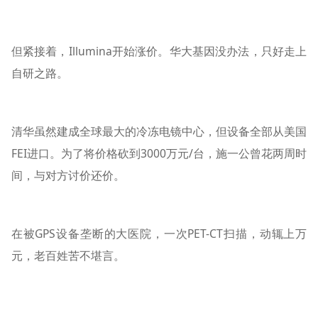
但紧接着，Illumina开始涨价。华大基因没办法，只好走上
自研之路。
清华虽然建成全球最大的冷冻电镜中心，但设备全部从美国
FEI进口。为了将价格砍到3000万元/台，施一公曾花两周时
间，与对方讨价还价。
在被GPS设备垄断的大医院，一次PET-CT扫描，动辄上万
元，老百姓苦不堪言。